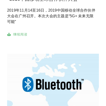
2019年11月14至16日，2019中国移动全球合作伙伴
大会在广州召开。本次大会的主题是“5G+ 未来无限
可能”
继续阅读