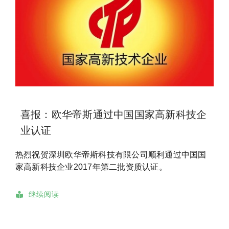
喜报：欧华帝斯通过中国国家高新科技企
业认证
热烈祝贺深圳欧华帝斯科技有限公司顺利通过中国国
家高新科技企业2017年第二批资质认证。
继续阅读