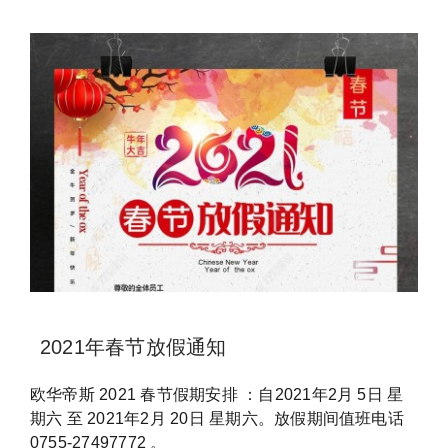
2021年春节放假通知
欧华帝斯 2021 春节假期安排 ：自2021年2月 5日 星
期六 至 2021年2月 20日 星期六。放假期间值班电话
0755-27497772 。