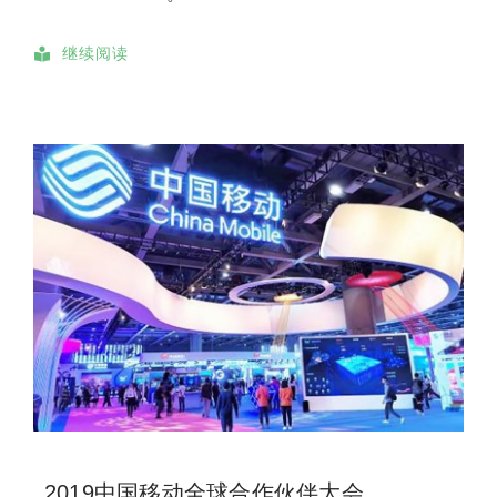
继续阅读
2019中国移动全球合作伙伴大会