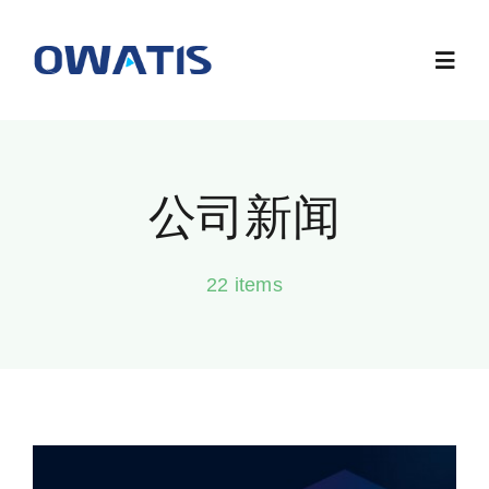
跳
过
内
切
容
换
导
首页
航
公司新闻
关于我们
22 items
服务与支持
产品中心
新闻动态