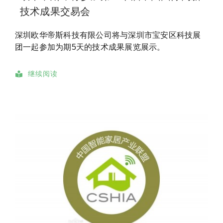
技术成果交易会
深圳欧华帝斯科技有限公司将与深圳市宝安区科技展
团一起参加为期5天的技术成果展览展示。
继续阅读