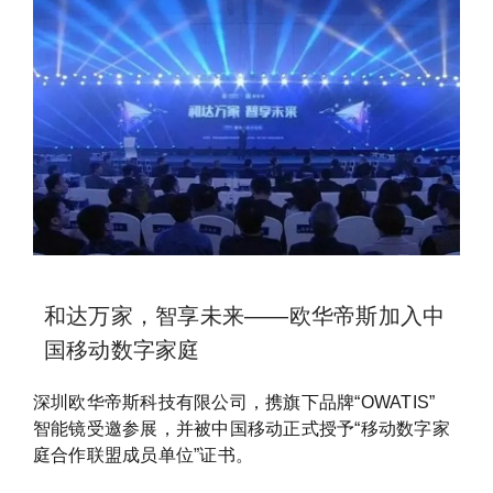
和达万家，智享未来——欧华帝斯加入中
国移动数字家庭
深圳欧华帝斯科技有限公司，携旗下品牌“OWATIS”
智能镜受邀参展，并被中国移动正式授予“移动数字家
庭合作联盟成员单位”证书。