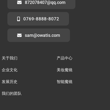
872078407@qq.com
0769-8888-8072
sam@owatis.com
关于我们
产品中心
企业文化
美妆魔镜
发展历史
智能魔镜
我们的团队