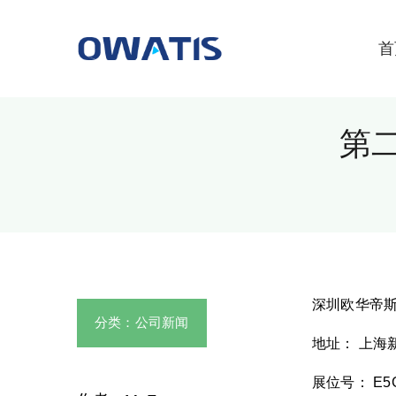
跳
过
首
内
容
我们的团队
信任我们的人
发展
第
用思维构筑梦想，用行动点亮希
了解我们的项目客户，他们相信我
国家
望，欧华团队秉承“与客户共成
们对拥有更好企业愿景。
ISO
长”，带着激情的拼搏精神，带着对
中国
工作和事业的“不懈追求”……
深圳
查看精品案例
我们的团队
深圳欧华帝斯
分类：
公司新闻
地址： 上海
展位号： E5