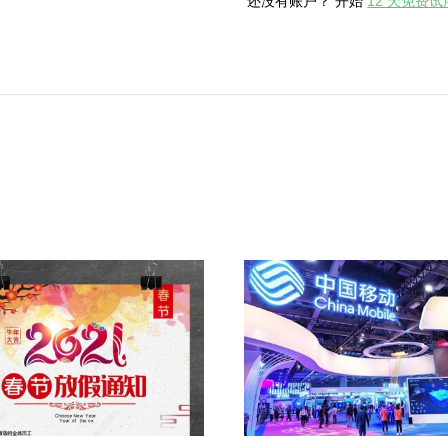
还没有账户？ 开始
12 天免费试