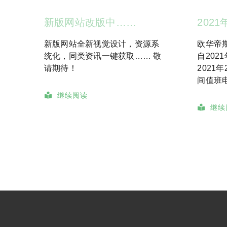
新版网站改版中……
202
新版网站全新视觉设计，资源系
欧华帝斯
统化，同类资讯一键获取…… 敬
自2021
请期待！
2021
间值班电话
继续阅读
继续