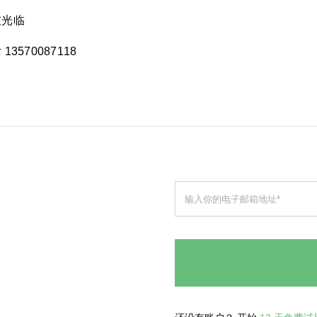
友光临
3570087118
LED显示屏