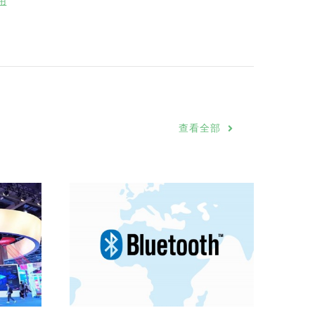
用
查看全部