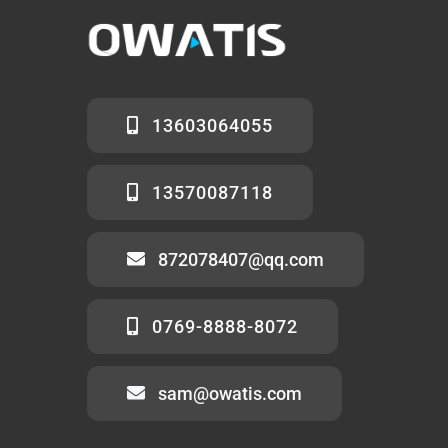
13603064055
13570087118
872078407@qq.com
0769-8888-8072
sam@owatis.com