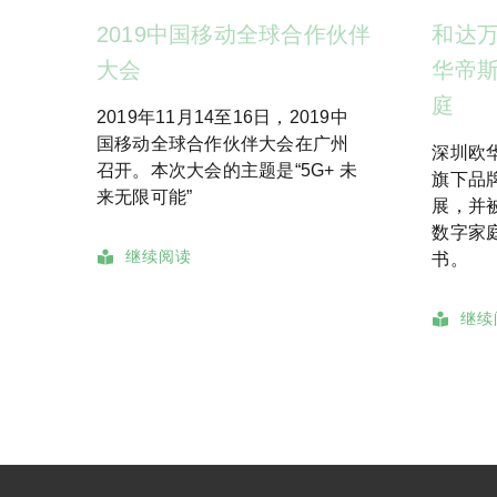
2019中国移动全球合作伙伴
和达
大会
华帝
庭
2019年11月14至16日，2019中
国移动全球合作伙伴大会在广州
深圳欧
召开。本次大会的主题是“5G+ 未
旗下品牌
来无限可能”
展，并
数字家
继续阅读
书。
继续