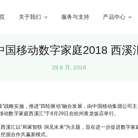
页
关于我们
服务与支持
产品中心
历史
企业文化
中国移动数字家庭2018 西溪
级高科技企业，通过3C认证和
诚信第一，品质至上的经营理
9001-2008质量管理体系认证，
以人为本、和谐创新、开拓市
智能家居产业联盟理事单位，
团结拼搏。
29 8 月, 2018
双软认证企业。
我们的文化
企业发展历史
智能魔镜
接”战略实施，推进“四轮驱动”融合发展，由中国移动集团公司
中国移动数字家庭西溪汇”于8月29日在杭州黄龙饭店举行。
西溪汇以“和家智联·洞见未来”为主题，旨在进一步促进数字
，挖掘合作共赢新模式。