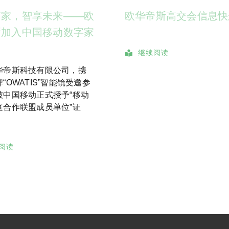
万家，智享未来——欧
欧华帝斯高交会信息快
斯加入中国移动数字家
继续阅读
华帝斯科技有限公司，携
“OWATIS”智能镜受邀参
被中国移动正式授予“移动
庭合作联盟成员单位”证
阅读