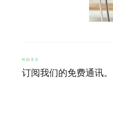
时刻关注
订阅我们的免费通讯。