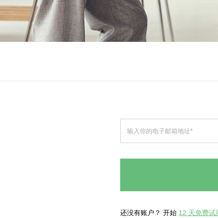
还没有账户？ 开始
12 天免费试