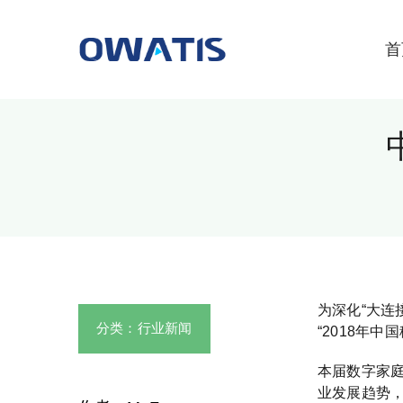
跳
过
首
内
容
我们的团队
信任我们的人
发展
用思维构筑梦想，用行动点亮希
了解我们的项目客户，他们相信我
国家
望，欧华团队秉承“与客户共成
们对拥有更好企业愿景。
ISO
长”，带着激情的拼搏精神，带着对
中国
工作和事业的“不懈追求”……
深圳
查看精品案例
我们的团队
为深化“大连
分类：
行业新闻
“2018年
本届数字家庭
业发展趋势